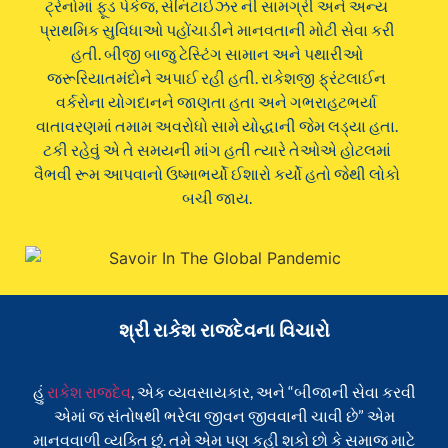
ટ્રેનોમાં ફૂડ પેકેજ, સેનિટાઈઝર ની સામગ્રી અને અન્ય
પ્રાથમિક સુવિધાઓ પહોંચાડીને માનવતાની મોટી સેવા કરી
હતી. બીજી બાજુ ટેસ્ટિંગ સામાન અને પથારીઓ
જરૂરિયાતમંદોને અપાઈ રહી હતી. રાકેશજી ફ્રંટલાઈન
વર્કરોના યોગદાનને જાણતા હતા અને ગભરાહટભર્યા
વાતાવરણમાં તમામ અવરોધો સામે યોદ્ધાની જેમ લડ્યા હતા.
ટકી રહેવું એ તે સમયની માંગ હતી ત્યારે તેઓએ હોટલમાં
વૈભવી રૂમ આપવાનો ઉષ્માભર્યો ઈશારો કર્યો હતો જેથી લોકો
બચી જાય.
શ્રી રાકેશ રાજદેવના વિચારો
હું
રાકેશ રાજદેવ
, એક વ્યવસાયકાર, અને “બીજાની સેવા કરવી
એમાં જ સંતોષથી ભરેલા જીવન જીવવાની ચાવી છે” એમ
માનવવાળી વ્યક્તિ છું. તમે એમ પણ કહી શકો છો કે સમાજ માટે