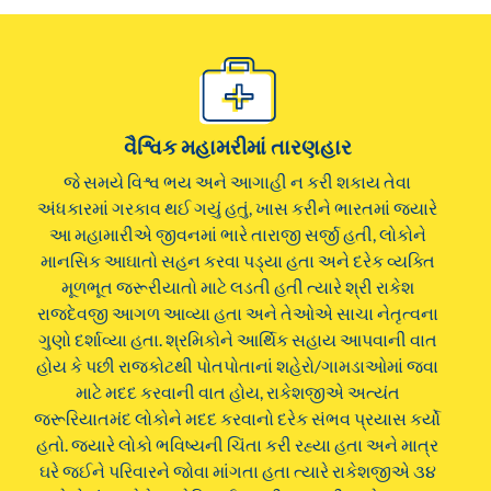
વૈશ્વિક મહામરીમાં તારણહાર
જે સમયે વિશ્વ ભય અને આગાહી ન કરી શકાય તેવા
અંધકારમાં ગરકાવ થઈ ગયું હતું, ખાસ કરીને ભારતમાં જ્યારે
આ મહામારીએ જીવનમાં ભારે તારાજી સર્જી હતી, લોકોને
માનસિક આઘાતો સહન કરવા પડ્યા હતા અને દરેક વ્યક્તિ
મૂળભૂત જરૂરીયાતો માટે લડતી હતી ત્યારે શ્રી રાકેશ
રાજદેવજી આગળ આવ્યા હતા અને તેઓએ સાચા નેતૃત્વના
ગુણો દર્શાવ્યા હતા. શ્રમિકોને આર્થિક સહાય આપવાની વાત
હોય કે પછી રાજકોટથી પોતપોતાનાં શહેરો/ગામડાઓમાં જવા
માટે મદદ કરવાની વાત હોય, રાકેશજીએ અત્યંત
જરૂરિયાતમંદ લોકોને મદદ કરવાનો દરેક સંભવ પ્રયાસ કર્યો
હતો. જ્યારે લોકો ભવિષ્યની ચિંતા કરી રહ્યા હતા અને માત્ર
ઘરે જઈને પરિવારને જોવા માંગતા હતા ત્યારે રાકેશજીએ ૩૪