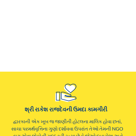
શ્રી રાકેશ રાજદેવની ઉમદા કામગીરી
દ્વારકાની એક ખૂબ જ જાણીતી હોટલના માલિક હોવા છતાં,
સાચા પરમર્થવૃત્તિના ગુણો દર્શાવવા ઉપરાંત તેઓ તેમની NGO
દ્વારા એવા લોકોની મદદ કરી રહ્યા છે કે જેઓ દબાયેલા અને