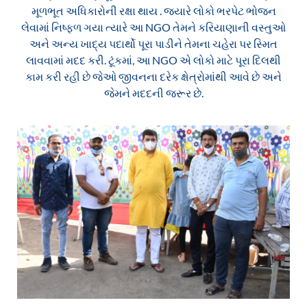
મૂળભૂત અધિકારોની રક્ષા થાય . જ્યારે લોકો ભરપેટ ભોજન
લેવામાં નિષ્ફળ ગયા ત્યારે આ NGO તેમને કરિયાણાની વસ્તુઓ
અને અન્ય ખાદ્ય પદાર્થો પૂરા પાડીને તેમના ચહેરા પર સ્મિત
લાવવામાં મદદ કરી. ટૂંકમાં, આ NGO એ લોકો માટે પૂરા દિલથી
કામ કરી રહી છે જેઓ જીવનના દરેક ક્ષેત્રોમાંથી આવે છે અને
જેમને મદદની જરૂર છે.